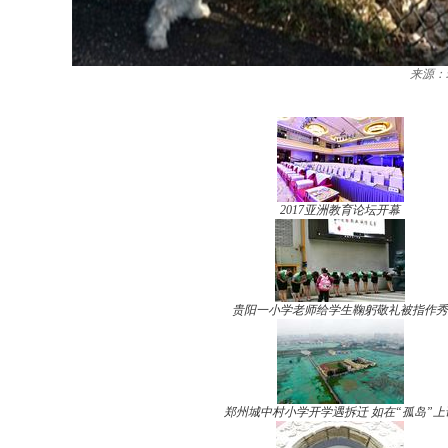
来源：
2017亚洲教育论坛开幕
贵阳一小学老师给学生鞠躬敬礼被指作秀
郑州城中村小学开学遇拆迁 如在“孤岛”上