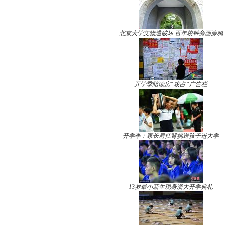
北京大学文物遭破坏 百年校钟旁画涂鸦
开学季陪读房“攻占”广告栏
开学季：家长肩扛背挑送孩子进大学
13岁最小新生现身浙大开学典礼