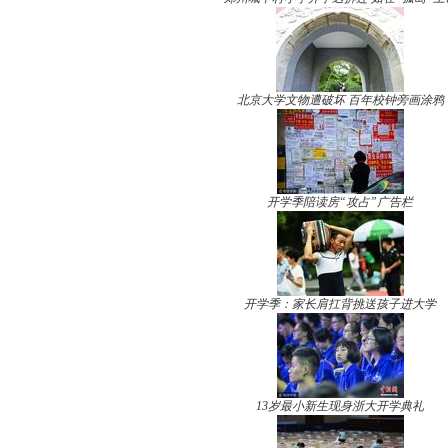
北京大学文物遭破坏 百年校钟旁画涂鸦
开学季陪读房“攻占”广告栏
开学季：家长肩扛背挑送孩子进大学
13岁最小新生现身浙大开学典礼