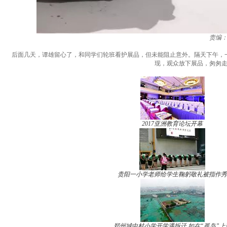
责编
后面几天，谭雄留心了，和同学们轮班看护展品，但未能阻止意外。隔天下午，
现，观众放下展品，匆匆走
2017亚洲教育论坛开幕
贵阳一小学老师给学生鞠躬敬礼被指作秀
郑州城中村小学开学遇拆迁 如在“孤岛”上