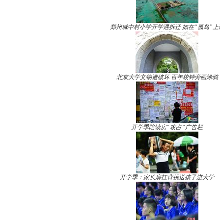
郑州城中村小学开学遇拆迁 如在“孤岛”上
北京大学文物遭破坏 百年校钟旁画涂鸦
开学季陪读房“攻占”广告栏
开学季：家长肩扛背挑送孩子进大学