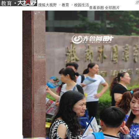
济
搜狐大视野
>
教育
>
校园生活
查看原图
全部图片