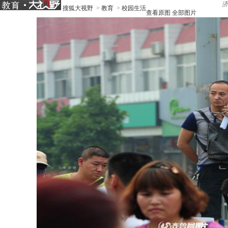
济
搜狐大视野
>
教育
>
校园生活
查看原图
全部图片