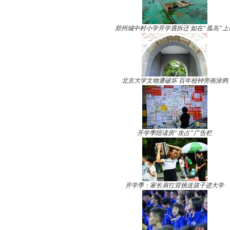
郑州城中村小学开学遇拆迁 如在“孤岛”上
北京大学文物遭破坏 百年校钟旁画涂鸦
开学季陪读房“攻占”广告栏
开学季：家长肩扛背挑送孩子进大学