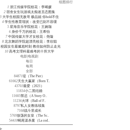
组图排行
1
浙江传媒学院校花：李晞媛
2
宿舍女生玩游戏太痴迷丑态图集
3
大学生校园无敌哥 极品姐 你hold不住
4
学生性教育现状：改变已刻不容缓
5
星海音乐学院校花：王婉珈
6
身价千万的校花：王希怡
7
中国传媒大学才女校花：尧璇
8
北京舞蹈学院超漂亮校花：李欣聪
校园女生最尴尬时刻 教你如何防止走光
10
高考文理科最难考的十所大学
电影
|
电视剧
每日
每周
全部
8487
1
堤（The Pier）
6166
2
天生大赢家（Born T..
4370
3
最爱（2021）
1183
4
小二黑结婚
1160
5
禁忌（A Story O..
1123
6
火球（Ball of F..
879
7
私人女教练续集
716
8
战斗里成长
576
9
放荡的女皇（The Sc..
544
10
蝎尾谋杀案（La cod..
文