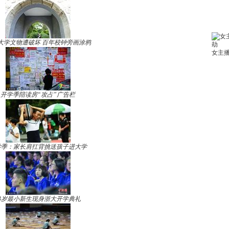
大学文物遭破坏 百年校钟旁画涂鸦
开学季陪读房“攻占”广告栏
学季：家长肩扛背挑送孩子进大学
13岁最小新生现身浙大开学典礼