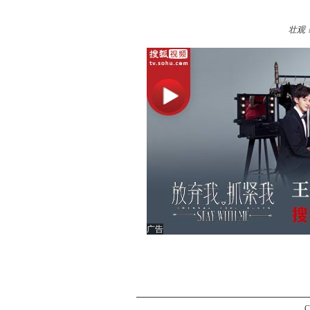
壮观
广告
C