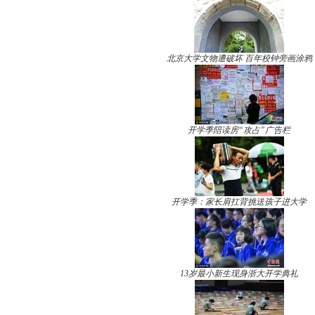
北京大学文物遭破坏 百年校钟旁画涂鸦
开学季陪读房“攻占”广告栏
开学季：家长肩扛背挑送孩子进大学
13岁最小新生现身浙大开学典礼