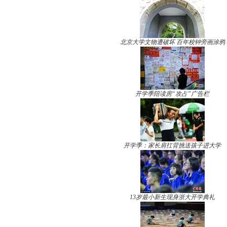
北京大学文物遭破坏 百年校钟旁画涂鸦
开学季陪读房“攻占”广告栏
开学季：家长肩扛背挑送孩子进大学
13岁最小新生现身浙大开学典礼